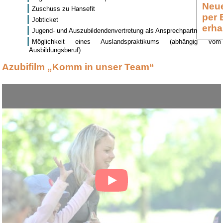
Neue
Zuschuss zu Hansefit
per 
Jobticket
erha
Jugend- und Auszubildendenvertretung als Ansprechpartner
Möglichkeit eines Auslandspraktikums (abhängig vom
Ausbildungsberuf)
Azubifilm „Komm in unser Team“