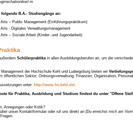
ugmechatroniker/-in
t folgende B.A.- Studiengänge an:
f Arts – Public Management (Einführungspraktikum)
 Arts - Digitales Verwaltungsmanagement
 Arts – Soziale Arbeit (Kinder- und Jugendarbeit)
raktika
t außerdem
Schülerpraktika
in allen Ausbildungsberufen an, um die verschied
c Management der Hochschule Kehl und Ludwigsburg bieten wir
Vertiefungsp
m öffentlichen Sektor; Ordnungsverwaltung; Finanzen; Organisation, Persona
aussetzungen unter:
http://www.hs-kehl.de/.
bote für Praktika, Ausbildung und Studium findest du unter "Offene Stell
n, Anregungen oder Kritik?
über unser Kontaktformular oder ruf uns direkt an (Du erreichst mich am Vormi
 Fragen.