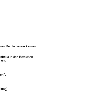
enen Berufe besser kennen
raktika
in den Bereichen
l und
en".
ttag).