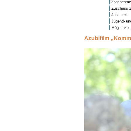
angenehme 
Zuschuss z
Jobticket
Jugend- un
Möglichkei
Azubifilm „Komm