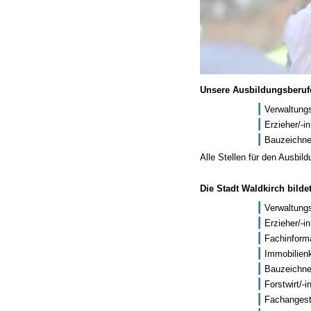
Unsere Ausbildungsberufe
Verwaltung
Erzieher/-i
Bauzeichner
Alle Stellen für den Ausbild
Die Stadt Waldkirch bild
Verwaltung
Erzieher/-i
Fachinforma
Immobilien
Bauzeichner
Forstwirt/-i
Fachangeste