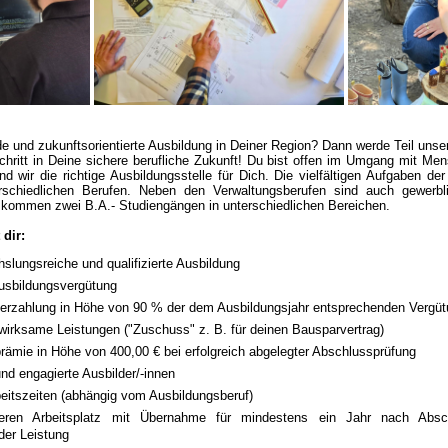
 und zukunftsorientierte Ausbildung in Deiner Region? Dann werde Teil uns
chritt in Deine sichere berufliche Zukunft! Du bist offen im Umgang mit M
d wir die richtige Ausbildungsstelle für Dich. Die vielfältigen Aufgaben der
rschiedlichen Berufen. Neben den Verwaltungsberufen sind auch gewerbli
 kommen zwei B.A.- Studiengängen in unterschiedlichen Bereichen.
 dir:
slungsreiche und qualifizierte Ausbildung
Ausbildungsvergütung
erzahlung in Höhe von 90 % der dem Ausbildungsjahr entsprechenden Vergüt
irksame Leistungen ("Zuschuss" z. B. für deinen Bausparvertrag)
ämie in Höhe von 400,00 € bei erfolgreich abgelegter Abschlussprüfung
und engagierte Ausbilder/-innen
beitszeiten (abhängig vom Ausbildungsberuf)
heren Arbeitsplatz mit Übernahme für mindestens ein Jahr nach Absc
der Leistung