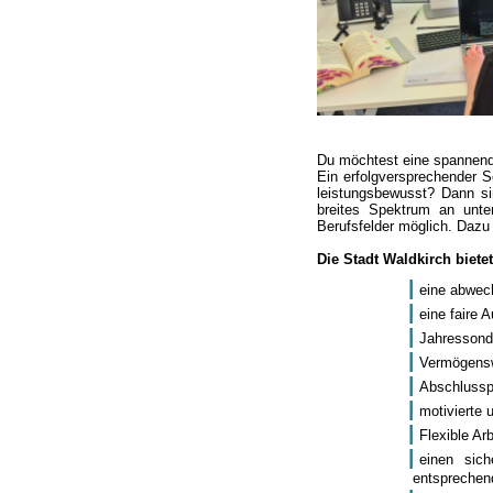
Du möchtest eine spannende
Ein erfolgversprechender S
leistungsbewusst? Dann sin
breites Spektrum an unte
Berufsfelder möglich. Dazu
Die Stadt Waldkirch bietet
eine abwech
eine faire 
Jahressond
Vermögensw
Abschlusspr
motivierte 
Flexible Ar
einen sic
entsprechen