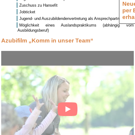
Neue
Zuschuss zu Hansefit
per 
Jobticket
erha
Jugend- und Auszubildendenvertretung als Ansprechpartner
Möglichkeit eines Auslandspraktikums (abhängig vom
Ausbildungsberuf)
Azubifilm „Komm in unser Team“