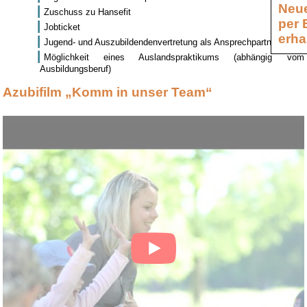
Neue
Zuschuss zu Hansefit
per 
Jobticket
erha
Jugend- und Auszubildendenvertretung als Ansprechpartner
Möglichkeit eines Auslandspraktikums (abhängig vom
Ausbildungsberuf)
Azubifilm „Komm in unser Team“