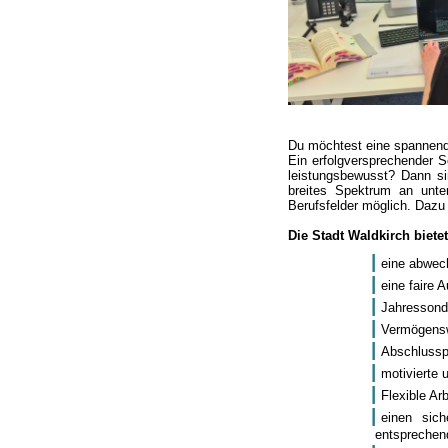
Du möchtest eine spannende
Ein erfolgversprechender S
leistungsbewusst? Dann sin
breites Spektrum an unte
Berufsfelder möglich. Dazu
Die Stadt Waldkirch bietet
eine abwech
eine faire 
Jahressond
Vermögensw
Abschlusspr
motivierte 
Flexible Ar
einen sic
entsprechen