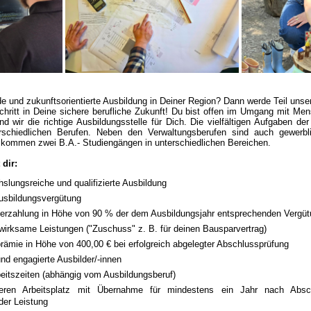
 und zukunftsorientierte Ausbildung in Deiner Region? Dann werde Teil uns
chritt in Deine sichere berufliche Zukunft! Du bist offen im Umgang mit M
d wir die richtige Ausbildungsstelle für Dich. Die vielfältigen Aufgaben der
rschiedlichen Berufen. Neben den Verwaltungsberufen sind auch gewerbli
 kommen zwei B.A.- Studiengängen in unterschiedlichen Bereichen.
 dir:
slungsreiche und qualifizierte Ausbildung
Ausbildungsvergütung
erzahlung in Höhe von 90 % der dem Ausbildungsjahr entsprechenden Vergüt
irksame Leistungen ("Zuschuss" z. B. für deinen Bausparvertrag)
ämie in Höhe von 400,00 € bei erfolgreich abgelegter Abschlussprüfung
und engagierte Ausbilder/-innen
beitszeiten (abhängig vom Ausbildungsberuf)
heren Arbeitsplatz mit Übernahme für mindestens ein Jahr nach Absc
der Leistung