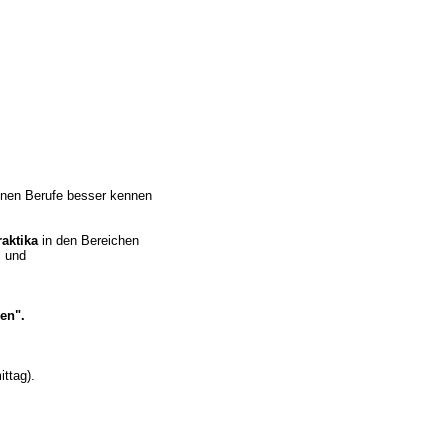
enen Berufe besser kennen
raktika
in den Bereichen
l und
en".
ttag).