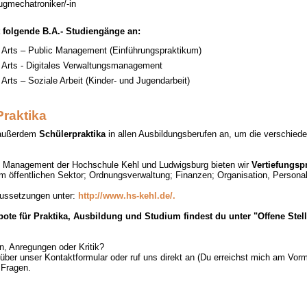
ugmechatroniker/-in
t folgende B.A.- Studiengänge an:
f Arts – Public Management (Einführungspraktikum)
 Arts - Digitales Verwaltungsmanagement
 Arts – Soziale Arbeit (Kinder- und Jugendarbeit)
raktika
t außerdem
Schülerpraktika
in allen Ausbildungsberufen an, um die verschied
c Management der Hochschule Kehl und Ludwigsburg bieten wir
Vertiefungsp
m öffentlichen Sektor; Ordnungsverwaltung; Finanzen; Organisation, Persona
aussetzungen unter:
http://www.hs-kehl.de/.
bote für Praktika, Ausbildung und Studium findest du unter "Offene Stell
n, Anregungen oder Kritik?
über unser Kontaktformular oder ruf uns direkt an (Du erreichst mich am Vormi
 Fragen.