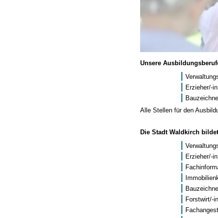
Unsere Ausbildungsberufe
Verwaltung
Erzieher/-i
Bauzeichner
Alle Stellen für den Ausbild
Die Stadt Waldkirch bild
Verwaltung
Erzieher/-i
Fachinforma
Immobilien
Bauzeichner
Forstwirt/-i
Fachangeste