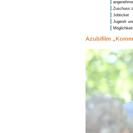
angenehme 
Zuschuss z
Jobticket
Jugend- un
Möglichkei
Azubifilm „Komm