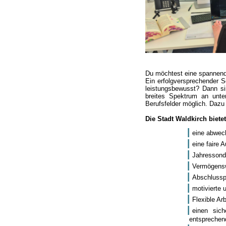
Du möchtest eine spannende
Ein erfolgversprechender S
leistungsbewusst? Dann sin
breites Spektrum an unte
Berufsfelder möglich. Dazu
Die Stadt Waldkirch bietet
eine abwech
eine faire 
Jahressond
Vermögensw
Abschlusspr
motivierte 
Flexible Ar
einen sic
entsprechen