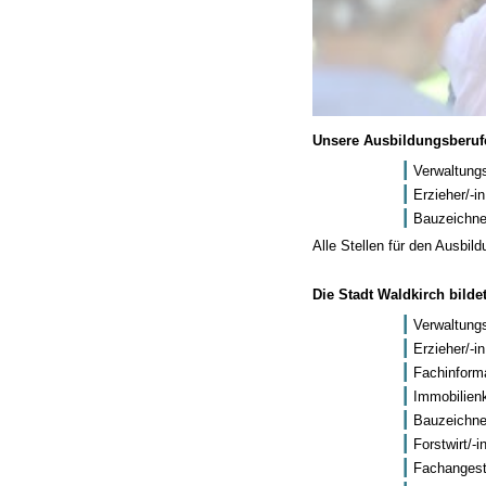
Unsere Ausbildungsberufe
Verwaltung
Erzieher/-i
Bauzeichner
Alle Stellen für den Ausbild
Die Stadt Waldkirch bild
Verwaltung
Erzieher/-i
Fachinforma
Immobilien
Bauzeichner
Forstwirt/-i
Fachangeste