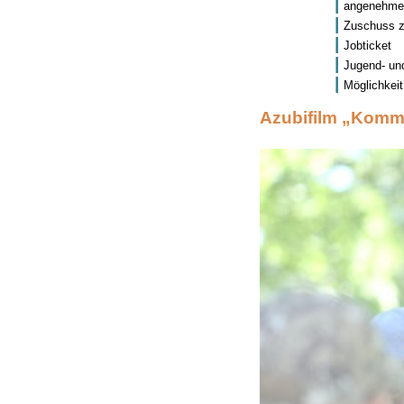
angenehme 
Zuschuss z
Jobticket
Jugend- un
Möglichkei
Azubifilm „Komm