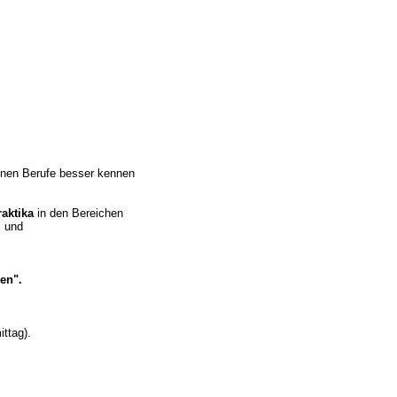
enen Berufe besser kennen
raktika
in den Bereichen
l und
en".
ttag).