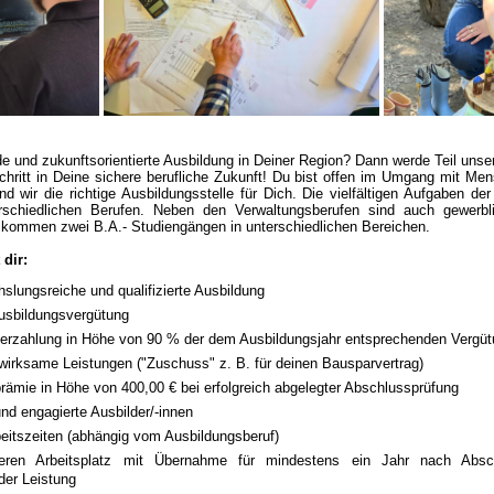
 und zukunftsorientierte Ausbildung in Deiner Region? Dann werde Teil uns
chritt in Deine sichere berufliche Zukunft! Du bist offen im Umgang mit M
d wir die richtige Ausbildungsstelle für Dich. Die vielfältigen Aufgaben der
rschiedlichen Berufen. Neben den Verwaltungsberufen sind auch gewerbli
 kommen zwei B.A.- Studiengängen in unterschiedlichen Bereichen.
 dir:
slungsreiche und qualifizierte Ausbildung
Ausbildungsvergütung
erzahlung in Höhe von 90 % der dem Ausbildungsjahr entsprechenden Vergüt
irksame Leistungen ("Zuschuss" z. B. für deinen Bausparvertrag)
ämie in Höhe von 400,00 € bei erfolgreich abgelegter Abschlussprüfung
und engagierte Ausbilder/-innen
beitszeiten (abhängig vom Ausbildungsberuf)
heren Arbeitsplatz mit Übernahme für mindestens ein Jahr nach Absc
der Leistung