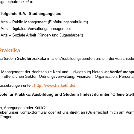
ugmechatroniker/-in
t folgende B.A.- Studiengänge an:
f Arts – Public Management (Einführungspraktikum)
 Arts - Digitales Verwaltungsmanagement
 Arts – Soziale Arbeit (Kinder- und Jugendarbeit)
raktika
t außerdem
Schülerpraktika
in allen Ausbildungsberufen an, um die verschied
c Management der Hochschule Kehl und Ludwigsburg bieten wir
Vertiefungsp
m öffentlichen Sektor; Ordnungsverwaltung; Finanzen; Organisation, Persona
aussetzungen unter:
http://www.hs-kehl.de/.
bote für Praktika, Ausbildung und Studium findest du unter "Offene Stell
n, Anregungen oder Kritik?
über unser Kontaktformular oder ruf uns direkt an (Du erreichst mich am Vormi
 Fragen.