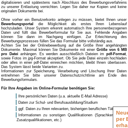
digitalisieren und spätestens nach Abschluss des Bewerbungsverfahrens
zu unserer Entlastung vernichten. Legen Sie daher nur Kopien und keine
originalen Dokumente bei.
Ohne vorher ein Benutzerkonto anlegen zu müssen, bietet Ihnen unser
Bewerbungsportal
die Möglichkeit als erstes Ihren Lebenslauf
hochzuladen. Unser System erkennt automatisch Ihre personenbezogenen
Daten und füllt das Bewerberformular für Sie aus. Fehlende Angaben
können Sie dann im Nachgang einfügen. Zur Erleichterung des
Bewerbungsprozesses füllen Sie das Formular bitte vollständig aus.
Achten Sie bei der Onlinebewerbung auf die Größe Ihrer angehängten
Dokumente. Maximal können Sie Dokumente mit einer
Größe von 6 MB
pro Datei
anhängen. Es werden ausschließlich Dateien im
pdf-Format
,
sowie Fotos im jpg-Format akzeptiert. Ob Sie jede Datei einzeln hochladen
oder alles in einer pdf-Datei einreichen möchten, bleibt Ihnen überlassen.
Das System lässt beide Varianten zu.
Informationen zur Speicherung, Verarbeitung und Löschung Ihrer Daten
entnehmen Sie bitte unserer Datenschutzrichtlinie am Ende des
Bewerbungsformulars.
Für Ihre Angaben im Online-Formular benötigen Sie:
Ihre persönlichen Daten (u.a. aktuelle E-Mail Adresse)
Daten zur Schul- und Berufsausbildung/Studium
ggf. Daten zu Ihren relevanten, bisherigen beruflichen Tätigkeiten
Neue
Informationen zu sonstigen Qualifikationen (Sprachkenntnisse,
per 
Zusatzqualifikationen, etc.)
erha