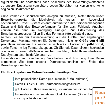
digitalisieren und spätestens nach Abschluss des Bewerbungsverfahrens
zu unserer Entlastung vernichten. Legen Sie daher nur Kopien und keine
originalen Dokumente bei.
Ohne vorher ein Benutzerkonto anlegen zu müssen, bietet Ihnen unser
Bewerbungsportal
die Möglichkeit als erstes Ihren Lebenslauf
hochzuladen. Unser System erkennt automatisch Ihre personenbezogenen
Daten und füllt das Bewerberformular für Sie aus. Fehlende Angaben
können Sie dann im Nachgang einfügen. Zur Erleichterung des
Bewerbungsprozesses füllen Sie das Formular bitte vollständig aus.
Achten Sie bei der Onlinebewerbung auf die Größe Ihrer angehängten
Dokumente. Maximal können Sie Dokumente mit einer
Größe von 6 MB
pro Datei
anhängen. Es werden ausschließlich Dateien im
pdf-Format
,
sowie Fotos im jpg-Format akzeptiert. Ob Sie jede Datei einzeln hochladen
oder alles in einer pdf-Datei einreichen möchten, bleibt Ihnen überlassen.
Das System lässt beide Varianten zu.
Informationen zur Speicherung, Verarbeitung und Löschung Ihrer Daten
entnehmen Sie bitte unserer Datenschutzrichtlinie am Ende des
Bewerbungsformulars.
Für Ihre Angaben im Online-Formular benötigen Sie:
Ihre persönlichen Daten (u.a. aktuelle E-Mail Adresse)
Daten zur Schul- und Berufsausbildung/Studium
ggf. Daten zu Ihren relevanten, bisherigen beruflichen Tätigkeiten
Neue
Informationen zu sonstigen Qualifikationen (Sprachkenntnisse,
per 
Zusatzqualifikationen, etc.)
erha