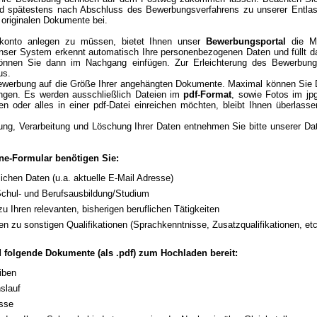
 und spätestens nach Abschluss des Bewerbungsverfahrens zu unserer Entlas
 originalen Dokumente bei.
rkonto anlegen zu müssen, bietet Ihnen unser
Bewerbungsportal
die Mö
nser System erkennt automatisch Ihre personenbezogenen Daten und füllt da
nnen Sie dann im Nachgang einfügen. Zur Erleichterung des Bewerbung
us.
bewerbung auf die Größe Ihrer angehängten Dokumente. Maximal können Sie
gen. Es werden ausschließlich Dateien im
pdf-Format
, sowie Fotos im jp
en oder alles in einer pdf-Datei einreichen möchten, bleibt Ihnen überlas
ung, Verarbeitung und Löschung Ihrer Daten entnehmen Sie bitte unserer Da
ne-Formular benötigen Sie:
lichen Daten (u.a. aktuelle E-Mail Adresse)
Schul- und Berufsausbildung/Studium
zu Ihren relevanten, bisherigen beruflichen Tätigkeiten
en zu sonstigen Qualifikationen (Sprachkenntnisse, Zusatzqualifikationen, etc
ld folgende Dokumente (als .pdf) zum Hochladen bereit:
iben
slauf
isse