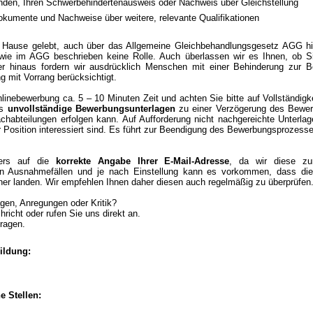
nden, Ihren Schwerbehindertenausweis oder Nachweis über Gleichstellung
kumente und Nachweise über weitere, relevante Qualifikationen
 Hause gelebt, auch über das Allgemeine Gleichbehandlungsgesetz AGG hi
wie im AGG beschrieben keine Rolle. Auch überlassen wir es Ihnen, ob S
 hinaus fordern wir ausdrücklich Menschen mit einer Behinderung zur Be
g mit Vorrang berücksichtigt.
linebewerbung ca. 5 – 10 Minuten Zeit und achten Sie bitte auf Vollständigke
ss
unvollständige Bewerbungsunterlagen
zu einer Verzögerung des Bewer
chabteilungen erfolgen kann. Auf Aufforderung nicht nachgereichte Unterla
er Position interessiert sind. Es führt zur Beendigung des Bewerbungsprozess
ders auf die
korrekte Angabe Ihrer E-Mail-Adresse
, da wir diese zu
 In Ausnahmefällen und je nach Einstellung kann es vorkommen, dass die
ner landen. Wir empfehlen Ihnen daher diesen auch regelmäßig zu überprüfen
gen, Anregungen oder Kritik?
richt oder rufen Sie uns direkt an.
Fragen.
ildung:
e Stellen: