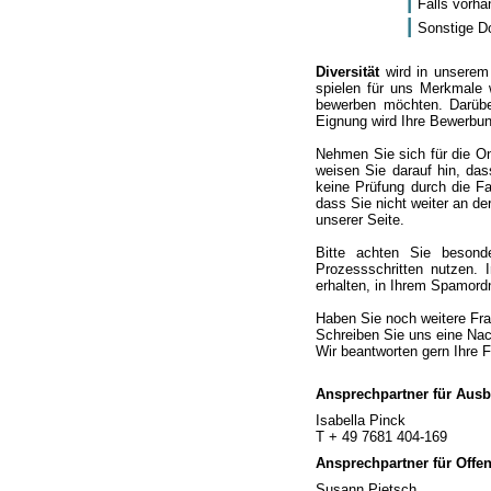
Falls vorha
Sonstige Do
Diversität
wird in unserem
spielen für uns Merkmale 
bewerben möchten. Darüber
Eignung wird Ihre Bewerbun
Nehmen Sie sich für die On
weisen Sie darauf hin, da
keine Prüfung durch die Fa
dass Sie nicht weiter an d
unserer Seite.
Bitte achten Sie beson
Prozessschritten nutzen.
erhalten, in Ihrem Spamord
Haben Sie noch weitere Fra
Schreiben Sie uns eine Nach
Wir beantworten gern Ihre 
Ansprechpartner für Ausb
Isabella Pinck
T + 49 7681 404-169
Ansprechpartner für Offen
Susann Pietsch