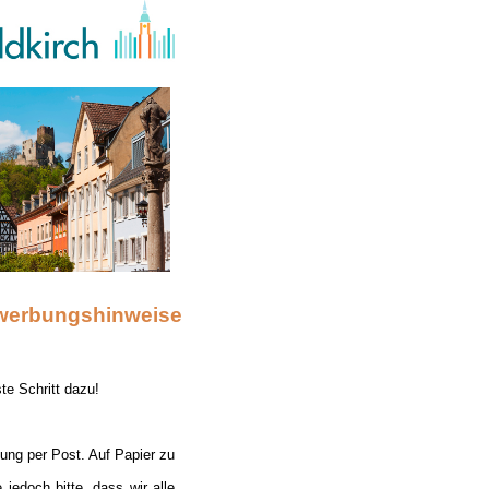
werbungshinweise
te Schritt dazu!
bung per Post. Auf Papier zu
edoch bitte, dass wir alle