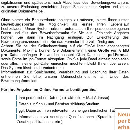
digitalisieren und spätestens nach Abschluss des Bewerbungsverfahrens
zu unserer Entlastung vernichten. Legen Sie daher nur Kopien und keine
originalen Dokumente bei.
Ohne vorher ein Benutzerkonto anlegen zu müssen, bietet Ihnen unser
Bewerbungsportal
die Möglichkeit als erstes Ihren Lebenslauf
hochzuladen. Unser System erkennt automatisch Ihre personenbezogenen
Daten und füllt das Bewerberformular für Sie aus. Fehlende Angaben
können Sie dann im Nachgang einfügen. Zur Erleichterung des
Bewerbungsprozesses füllen Sie das Formular bitte vollständig aus.
Achten Sie bei der Onlinebewerbung auf die Größe Ihrer angehängten
Dokumente. Maximal können Sie Dokumente mit einer
Größe von 6 MB
pro Datei
anhängen. Es werden ausschließlich Dateien im
pdf-Format
,
sowie Fotos im jpg-Format akzeptiert. Ob Sie jede Datei einzeln hochladen
oder alles in einer pdf-Datei einreichen möchten, bleibt Ihnen überlassen.
Das System lässt beide Varianten zu.
Informationen zur Speicherung, Verarbeitung und Löschung Ihrer Daten
entnehmen Sie bitte unserer Datenschutzrichtlinie am Ende des
Bewerbungsformulars.
Für Ihre Angaben im Online-Formular benötigen Sie:
Ihre persönlichen Daten (u.a. aktuelle E-Mail Adresse)
Daten zur Schul- und Berufsausbildung/Studium
ggf. Daten zu Ihren relevanten, bisherigen beruflichen Tätigkeiten
Neue
Informationen zu sonstigen Qualifikationen (Sprachkenntnisse,
per 
Zusatzqualifikationen, etc.)
erha