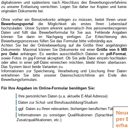
digitalisieren und spätestens nach Abschluss des Bewerbungsverfahrens
zu unserer Entlastung vernichten. Legen Sie daher nur Kopien und keine
originalen Dokumente bei.
Ohne vorher ein Benutzerkonto anlegen zu müssen, bietet Ihnen unser
Bewerbungsportal
die Möglichkeit als erstes Ihren Lebenslauf
hochzuladen. Unser System erkennt automatisch Ihre personenbezogenen
Daten und füllt das Bewerberformular für Sie aus. Fehlende Angaben
können Sie dann im Nachgang einfügen. Zur Erleichterung des
Bewerbungsprozesses füllen Sie das Formular bitte vollständig aus.
Achten Sie bei der Onlinebewerbung auf die Größe Ihrer angehängten
Dokumente. Maximal können Sie Dokumente mit einer
Größe von 6 MB
pro Datei
anhängen. Es werden ausschließlich Dateien im
pdf-Format
,
sowie Fotos im jpg-Format akzeptiert. Ob Sie jede Datei einzeln hochladen
oder alles in einer pdf-Datei einreichen möchten, bleibt Ihnen überlassen.
Das System lässt beide Varianten zu.
Informationen zur Speicherung, Verarbeitung und Löschung Ihrer Daten
entnehmen Sie bitte unserer Datenschutzrichtlinie am Ende des
Bewerbungsformulars.
Für Ihre Angaben im Online-Formular benötigen Sie:
Ihre persönlichen Daten (u.a. aktuelle E-Mail Adresse)
Daten zur Schul- und Berufsausbildung/Studium
ggf. Daten zu Ihren relevanten, bisherigen beruflichen Tätigkeiten
Neue
Informationen zu sonstigen Qualifikationen (Sprachkenntnisse,
per 
Zusatzqualifikationen, etc.)
erha