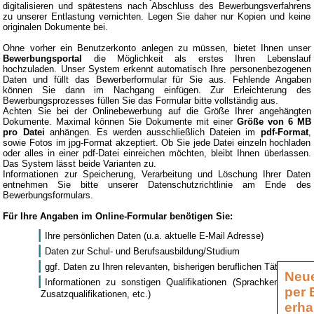
digitalisieren und spätestens nach Abschluss des Bewerbungsverfahrens
zu unserer Entlastung vernichten. Legen Sie daher nur Kopien und keine
originalen Dokumente bei.
Ohne vorher ein Benutzerkonto anlegen zu müssen, bietet Ihnen unser
Bewerbungsportal
die Möglichkeit als erstes Ihren Lebenslauf
hochzuladen. Unser System erkennt automatisch Ihre personenbezogenen
Daten und füllt das Bewerberformular für Sie aus. Fehlende Angaben
können Sie dann im Nachgang einfügen. Zur Erleichterung des
Bewerbungsprozesses füllen Sie das Formular bitte vollständig aus.
Achten Sie bei der Onlinebewerbung auf die Größe Ihrer angehängten
Dokumente. Maximal können Sie Dokumente mit einer
Größe von 6 MB
pro Datei
anhängen. Es werden ausschließlich Dateien im
pdf-Format
,
sowie Fotos im jpg-Format akzeptiert. Ob Sie jede Datei einzeln hochladen
oder alles in einer pdf-Datei einreichen möchten, bleibt Ihnen überlassen.
Das System lässt beide Varianten zu.
Informationen zur Speicherung, Verarbeitung und Löschung Ihrer Daten
entnehmen Sie bitte unserer Datenschutzrichtlinie am Ende des
Bewerbungsformulars.
Für Ihre Angaben im Online-Formular benötigen Sie:
Ihre persönlichen Daten (u.a. aktuelle E-Mail Adresse)
Daten zur Schul- und Berufsausbildung/Studium
ggf. Daten zu Ihren relevanten, bisherigen beruflichen Tätigkeiten
Neue
Informationen zu sonstigen Qualifikationen (Sprachkenntnisse,
per 
Zusatzqualifikationen, etc.)
erha