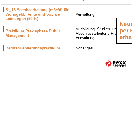
St_16 Sachbearbeitung (m/w/d) für
Wohngeld, Rente und Soziale
Verwaltung
Leistungen (50 %)
Neue
Ausbildung, Studien- und
per 
Praktikum Praxisphase Public
Abschlussarbeiten / Praktika,
Management
erha
Verwaltung
Berufsorientierungspraktikum
Sonstiges