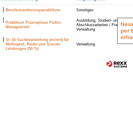
Berufsorientierungspraktikum
Sonstiges
Ausbildung, Studien- und
Praktikum Praxisphase Public
Neue
Abschlussarbeiten / Praktika,
Management
Verwaltung
per 
erha
St_16 Sachbearbeitung (m/w/d) für
Wohngeld, Rente und Soziale
Verwaltung
Leistungen (50 %)