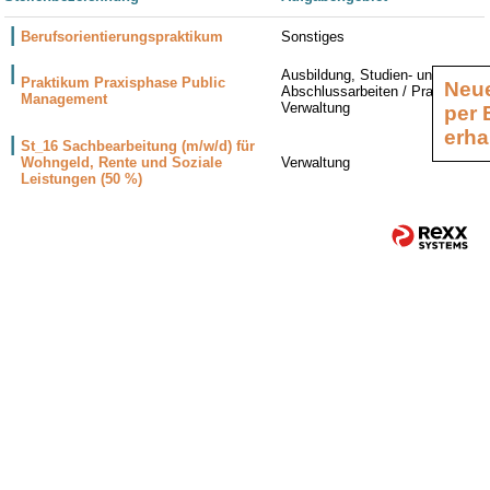
Berufsorientierungspraktikum
Sonstiges
Ausbildung, Studien- und
Praktikum Praxisphase Public
Neue
Abschlussarbeiten / Praktika,
Management
Verwaltung
per 
erha
St_16 Sachbearbeitung (m/w/d) für
Wohngeld, Rente und Soziale
Verwaltung
Leistungen (50 %)