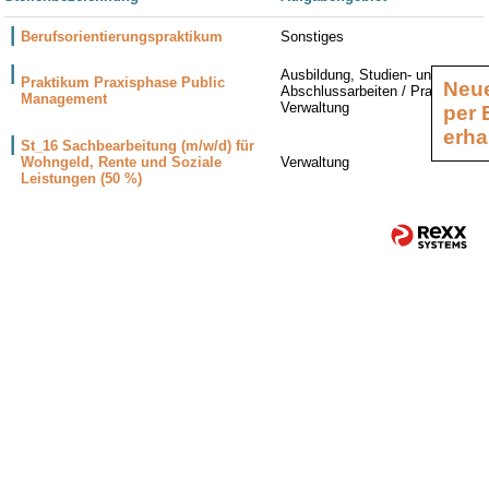
Berufsorientierungspraktikum
Sonstiges
Ausbildung, Studien- und
Praktikum Praxisphase Public
Neue
Abschlussarbeiten / Praktika,
Management
Verwaltung
per 
erha
St_16 Sachbearbeitung (m/w/d) für
Wohngeld, Rente und Soziale
Verwaltung
Leistungen (50 %)